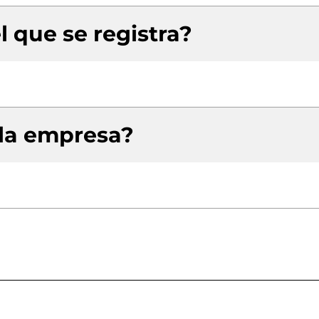
l que se registra?
 la empresa?