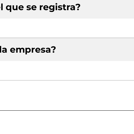
l que se registra?
 la empresa?