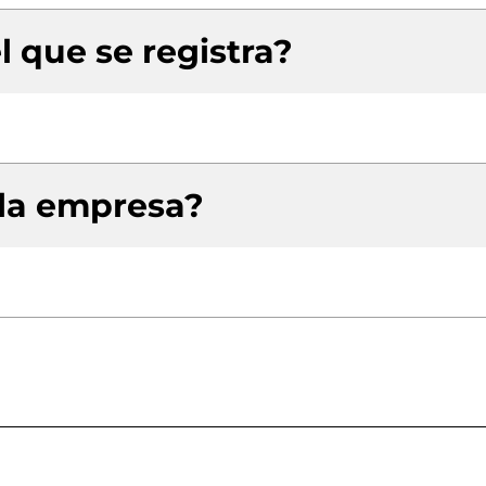
l que se registra?
 la empresa?