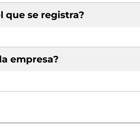
l que se registra?
 la empresa?