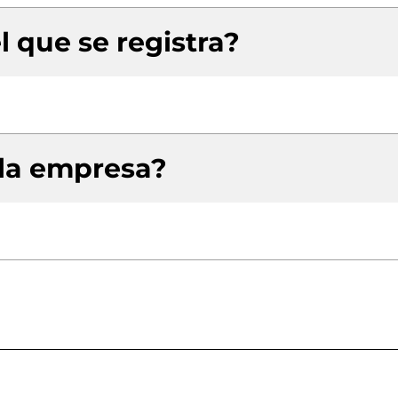
l que se registra?
 la empresa?