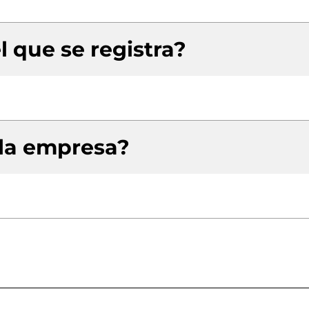
l que se registra?
 la empresa?