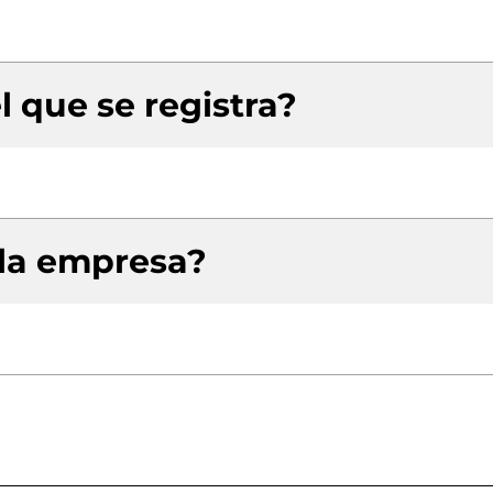
l que se registra?
 la empresa?