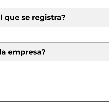
l que se registra?
 la empresa?