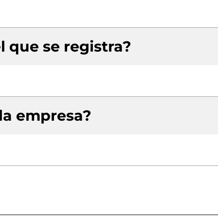
l que se registra?
 la empresa?