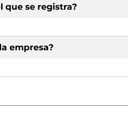
l que se registra?
 la empresa?