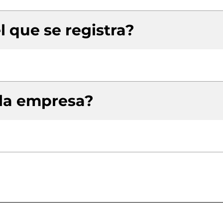
l que se registra?
 la empresa?