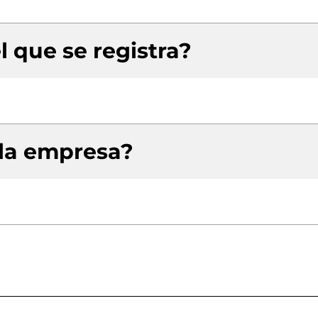
l que se registra?
 la empresa?