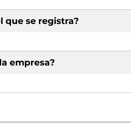
l que se registra?
 la empresa?