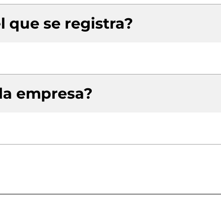
l que se registra?
 la empresa?