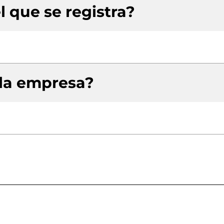
l que se registra?
 la empresa?