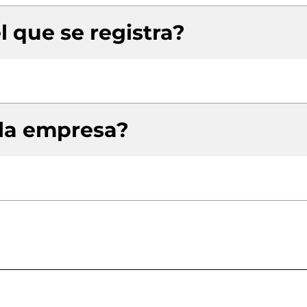
l que se registra?
 la empresa?