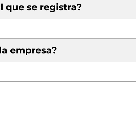
l que se registra?
 la empresa?