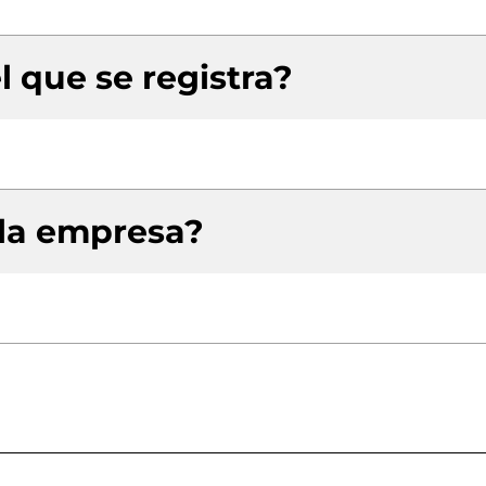
l que se registra?
 la empresa?