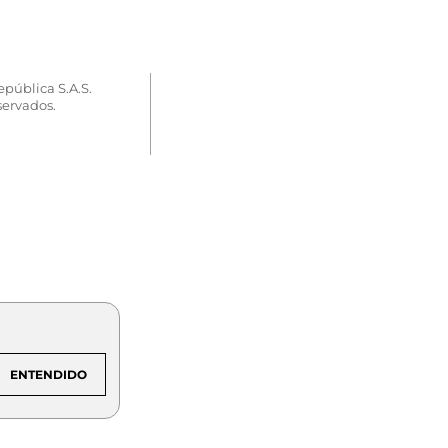
epública S.A.S.
servados.
ENTENDIDO