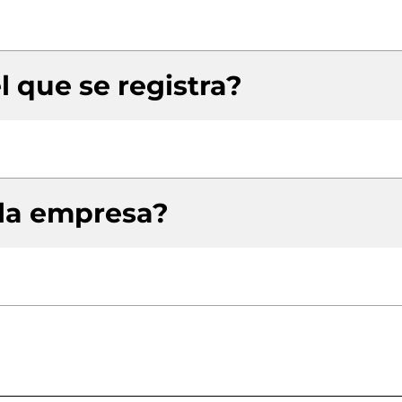
l que se registra?
 la empresa?