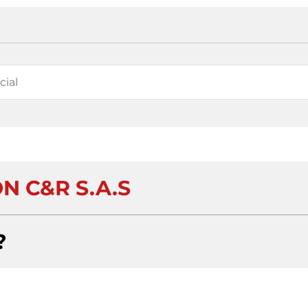
N C&R S.A.S
?