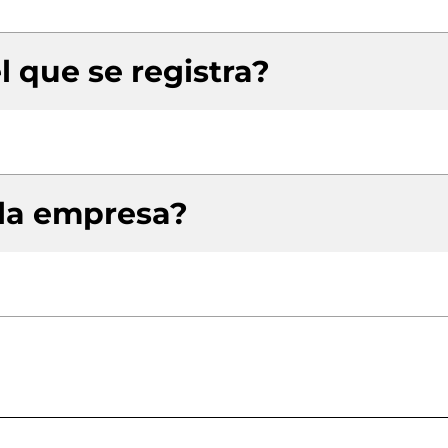
l que se registra?
 la empresa?