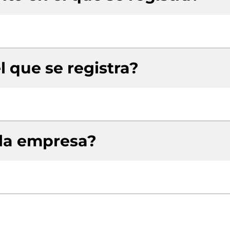
l que se registra?
 la empresa?