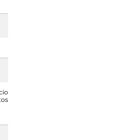
cio
tos