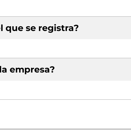
l que se registra?
 la empresa?