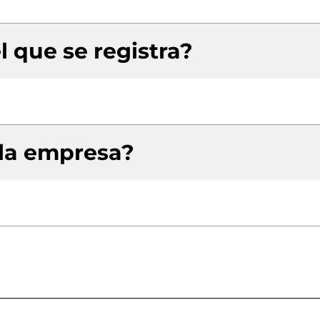
l que se registra?
 la empresa?