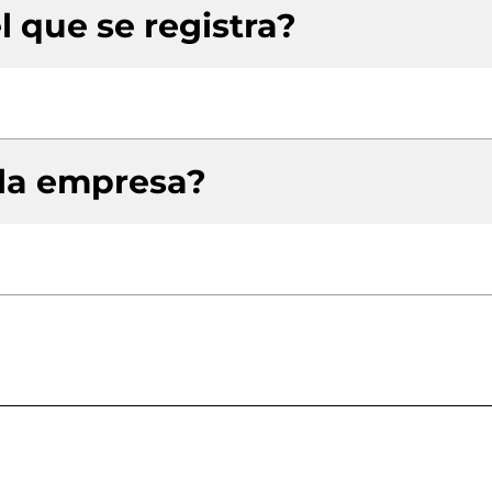
l que se registra?
 la empresa?