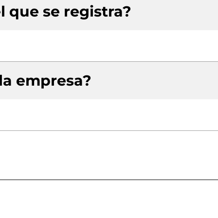
l que se registra?
 la empresa?