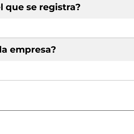
l que se registra?
 la empresa?