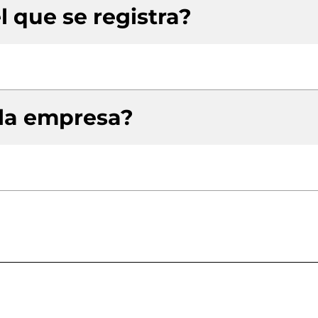
l que se registra?
 la empresa?