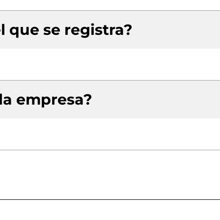
l que se registra?
 la empresa?