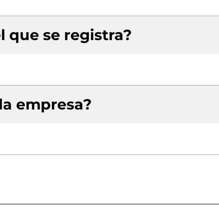
l que se registra?
 la empresa?