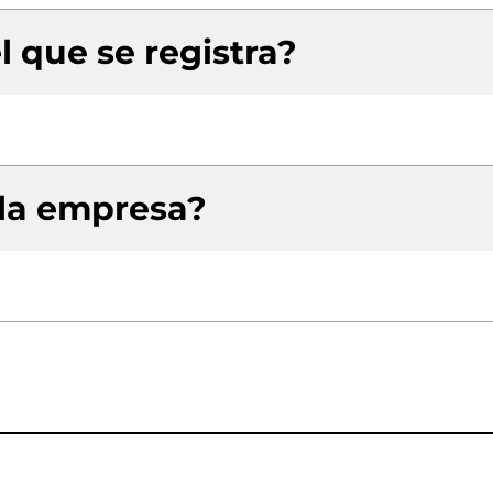
l que se registra?
 la empresa?