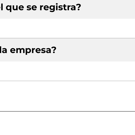
l que se registra?
 la empresa?