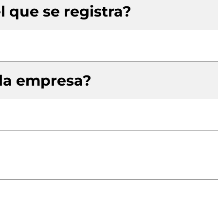
l que se registra?
 la empresa?