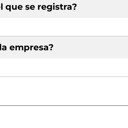
l que se registra?
 la empresa?