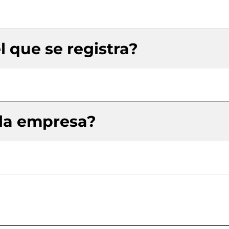
l que se registra?
 la empresa?