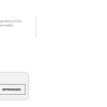
epública S.A.S.
servados.
ENTENDIDO