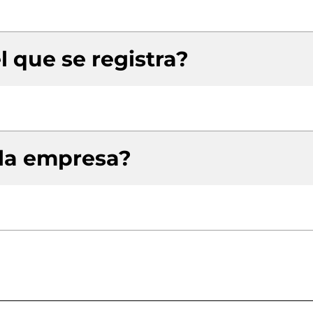
l que se registra?
 la empresa?