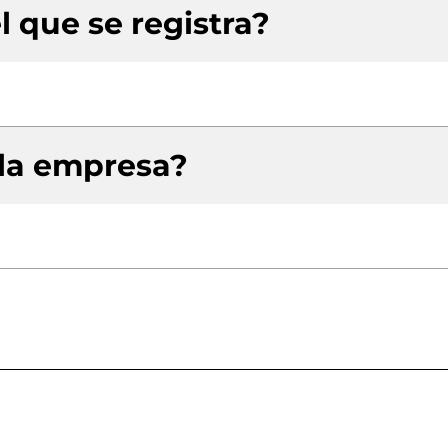
l que se registra?
 la empresa?