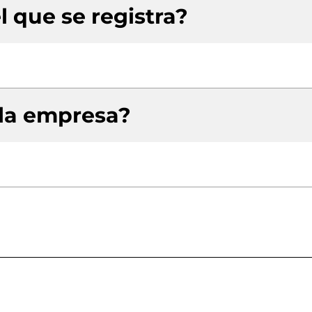
l que se registra?
 la empresa?