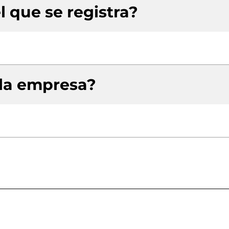
l que se registra?
 la empresa?