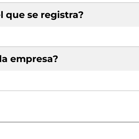
l que se registra?
 la empresa?