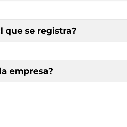
l que se registra?
 la empresa?