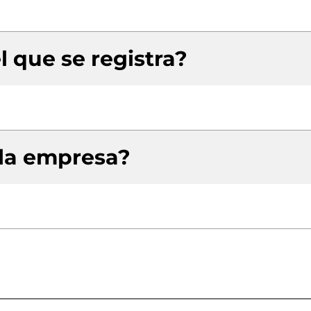
l que se registra?
 la empresa?