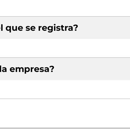
l que se registra?
 la empresa?