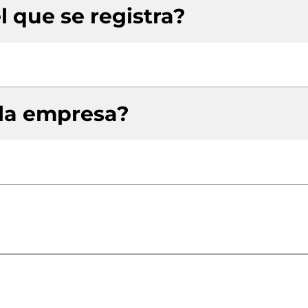
l que se registra?
 la empresa?