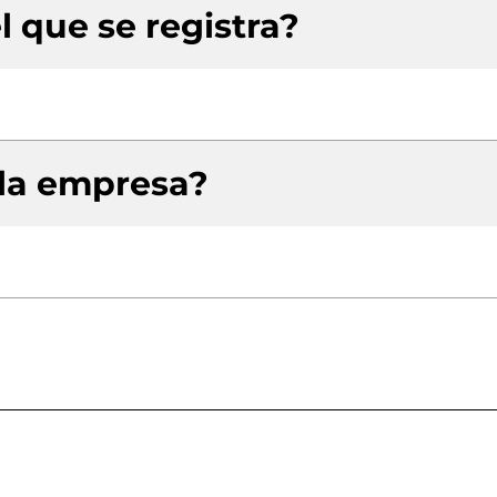
l que se registra?
 la empresa?