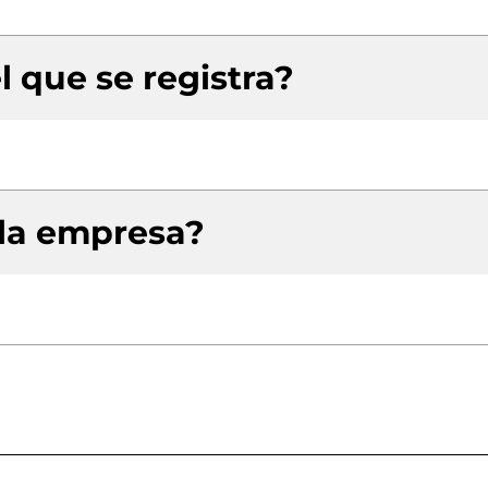
l que se registra?
 la empresa?