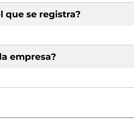
l que se registra?
 la empresa?