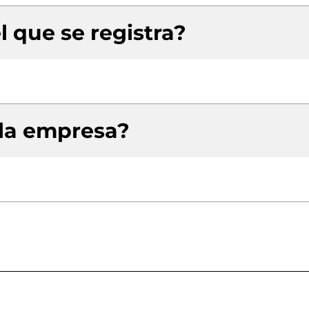
l que se registra?
 la empresa?