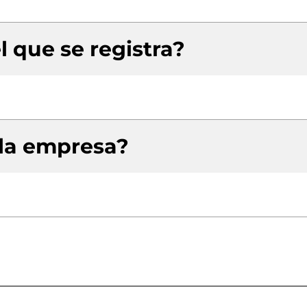
l que se registra?
 la empresa?