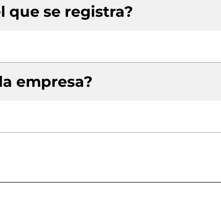
l que se registra?
 la empresa?