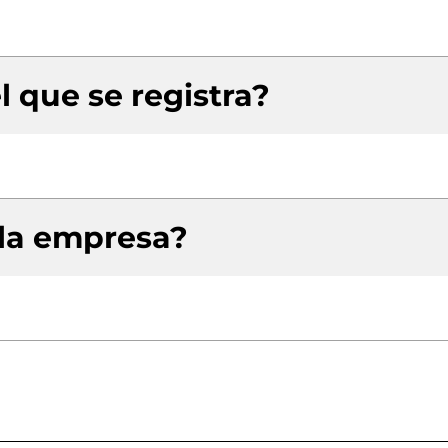
l que se registra?
 la empresa?