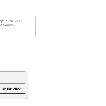
epública S.A.S.
servados.
ENTENDIDO